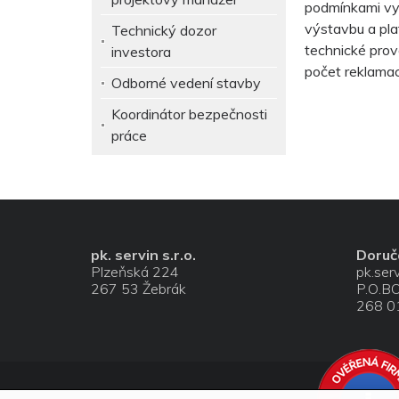
podmínkami vy
výstavbu a pla
Technický dozor
technické prov
investora
počet reklamac
Odborné vedení stavby
Koordinátor bezpečnosti
práce
pk. servin s.r.o.
Doruč
Plzeňská 224
pk.servi
267 53 Žebrák
P.O.BO
268 0