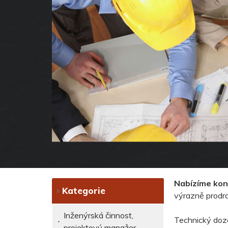
Nabízíme kon
Kategorie
výrazně prodra
Inženýrská činnost,
Technický dozo
projektový manažer