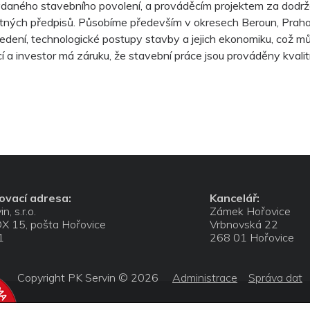
daného stavebního povolení, a prováděcím projektem za dodr
tných předpisů. Působíme především v okresech Beroun, Praha 
edení, technologické postupy stavby a jejich ekonomiku, což můž
í a investor má záruku, že stavební práce jsou prováděny kvalit
ovací adresa:
Kancelář:
n, s.r.o.
Zámek Hořovice
X 15, pošta Hořovice
Vrbnovská 22
1
268 01 Hořovice
Copyright PK Servin © 2026
Administrace
Správa dat