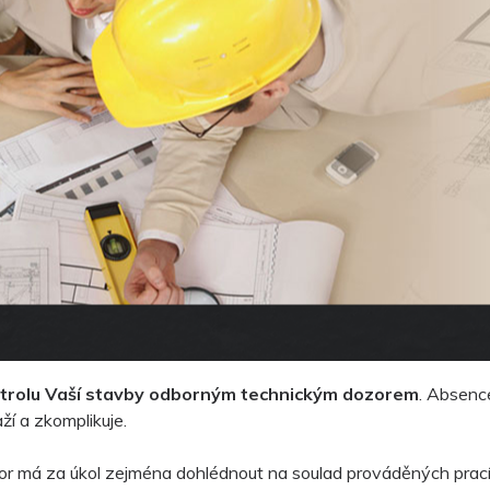
trolu Vaší stavby odborným technickým dozorem
. Absence
ží a zkomplikuje.
r má za úkol zejména dohlédnout na soulad prováděných prací