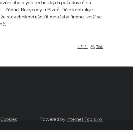
žování obecných technických požadavků na
- Západ, Rokycany a Plzeň. Dále kontroluje
e stavebníkovi ušetřit množství financí, sníží se
ně.
« Zpět
|
Tisk
Cookies
Powered by
Internet Top s.r.o.