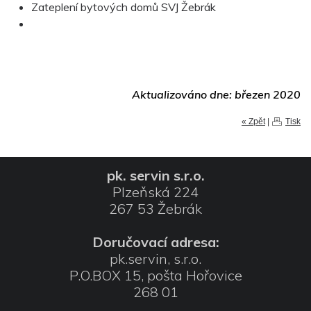
Zateplení bytových domů SVJ Žebrák
Aktualizováno dne: březen 2020
« Zpět
|
Tisk
pk. servin s.r.o.
Plzeňská 224
267 53 Žebrák
Doručovací adresa:
pk.servin, s.r.o.
P.O.BOX 15, pošta Hořovice
268 01