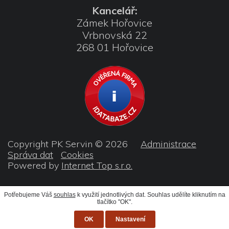
Kancelář:
Zámek Hořovice
Vrbnovská 22
268 01 Hořovice
Copyright PK Servin © 2026
Administrace
Správa dat
Cookies
Powered by
Internet Top s.r.o.
Potřebujeme Váš
souhlas
k využití jednotlivých dat. Souhlas udělíte kliknutím na
tlačítko "OK".
OK
Nastavení