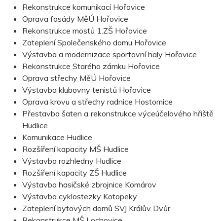
Rekonstrukce komunikací Hořovice
Oprava fasády MěÚ Hořovice
Rekonstrukce mostů 1.ZŠ Hořovice
Zateplení Společenského domu Hořovice
Výstavba a modernizace sportovní haly Hořovice
Rekonstrukce Starého zámku Hořovice
Oprava střechy MěÚ Hořovice
Výstavba klubovny tenistů Hořovice
Oprava krovu a střechy radnice Hostomice
Přestavba šaten a rekonstrukce výceúčelového hřiště
Hudlice
Komunikace Hudlice
Rozšíření kapacity MŠ Hudlice
Výstavba rozhledny Hudlice
Rozšíření kapacity ZŠ Hudlice
Výstavba hasičské zbrojnice Komárov
Výstavba cyklostezky Kotopeky
Zateplení bytových domů SVJ Králův Dvůr
Rekonstrukce MŠ Lochovice